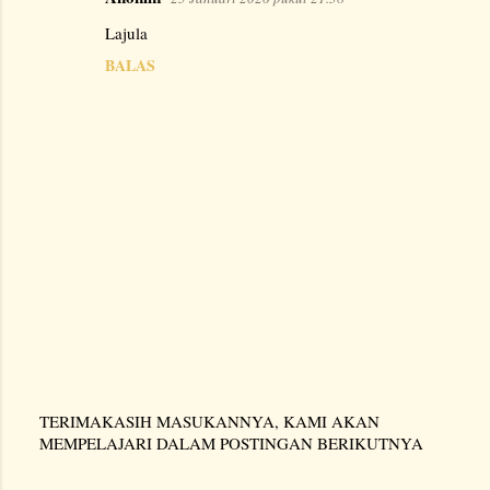
K
Lajula
o
BALAS
m
e
n
t
a
r
TERIMAKASIH MASUKANNYA, KAMI AKAN
P
MEMPELAJARI DALAM POSTINGAN BERIKUTNYA
o