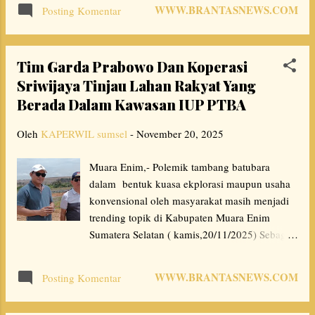
November 2025. Staf Ahli Keuangan &
Kertapati termasuk daerah rawan gizi,
WWW.BRANTASNEWS.COM
Posting Komentar
Pengembangan UMKM BP BUMN, Loto
sehingga bantuan dari PTBA sangat berarti,”
Srinaita Ginting, mengungkapkan festival ini
imbuh...
merupakan inisiatif Kementerian BUMN untuk
Tim Garda Prabowo Dan Koperasi
mendukung dan mempromosikan produk
Sriwijaya Tinjau Lahan Rakyat Yang
UMKM. “Acara ini menjadi wadah strategis
Berada Dalam Kawasan IUP PTBA
bagi para pelaku UMKM kuliner dari berbagai
daerah untuk memperluas jejaring,
Oleh
KAPERWIL sumsel
-
November 20, 2025
memperkenalkan produk, serta meningkatkan
kapasitas usaha melalui berbagai program
Muara Enim,- Polemik tambang batubara
pendukung,” jelasnya. Loto berharap
dalam bentuk kuasa ekplorasi maupun usaha
dukungan BP BUMN, Danantara Indonesia,
konvensional oleh masyarakat masih menjadi
dan BUMN dapat mendorong terciptanya
trending topik di Kabupaten Muara Enim
UMKM yang lebih produktif di daerah.
Sumatera Selatan ( kamis,20/11/2025) Sebagai
“Kegiatan ini juga merupakan bagian dari
informasi sebelumnya,usaha pokok
komitmen untuk mendukung Program Asta
pertambangan yang biasanya dilakukan dalam
Cita Presiden menuju Visi Indonesia Emas
WWW.BRANTASNEWS.COM
Posting Komentar
skala kecil melalui tambang rakyat, dengan
2045, diwujudkan melalui peningkatan
alat sederhana untuk memenuhi kebutuhan
lapangan ...