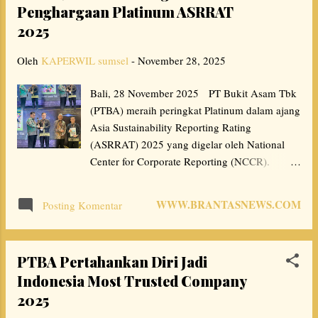
Penghargaan Platinum ASRRAT
mana pun di Sumatera Selatan untuk
memperkerjakan anak di bawah umur. Ini jelas
2025
melanggar Undang-Undang Ketenagakerjaan
Oleh
KAPERWIL sumsel
serta aturan perlindungan anak. Kita ingin
-
November 28, 2025
memastikan generasi muda kita mendapat
Bali, 28 November 2025 PT Bukit Asam Tbk
kesempatan tumbuh dan belajar, bukan
(PTBA) meraih peringkat Platinum dalam ajang
dipaksa bekerja,” tegas Nathan. Selain itu, ia
Asia Sustainability Reporting Rating
juga menyerukan agar perusahaan swasta tidak
(ASRRAT) 2025 yang digelar oleh National
mengabaikan hak-hak pekerja, khususnya
Center for Corporate Reporting (NCCR).
terkait pembayaran Upah Minimum Regional
Penghargaan diberikan karena Laporan
(UMR/UMK) serta jaminan kesehatan melalui
Keberlanjutan yang disampaikan PTBA pada
BPJS Ketenagakerjaan maupun BPJS
WWW.BRANTASNEWS.COM
Posting Komentar
2024 dinilai telah memenuhi Standar GRI
Kesehatan. Menurutnya, pemenuhan hak t...
(Global Reporting Initiative) 2021, peraturan
OJK, Tujuan Pembangunan Berkelanjutan
PTBA Pertahankan Diri Jadi
(SDGs), dan standar lainnya serta telah
Indonesia Most Trusted Company
diverifikasi oleh pihak ketiga berdasarkan
2025
Standar Jaminan Keberlanjutan: AA1000 dan
ISAE 3000, sehingga memiliki kualitas dan