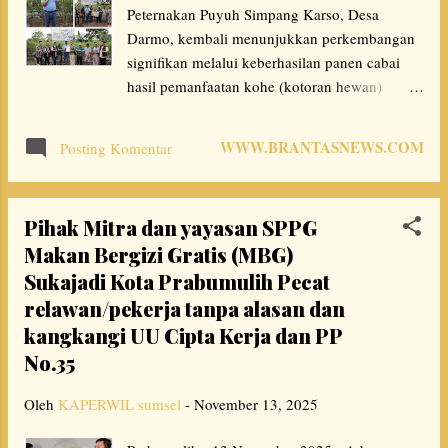
Peternakan Puyuh Simpang Karso, Desa
( Dr. H. Anwar Sadat ) dengan melaui Dinas Sosial
Darmo, kembali menunjukkan perkembangan
atas bantuan sembako untuk disalurkan kepada
signifikan melalui keberhasilan panen cabai
warga kami tentunya bantuan ini sangat berarti dan
hasil pemanfaatan kohe (kotoran hewan)
membantu meringankan beban masyarakat, ” ujar
puyuh sebagai pupuk organik. Program ini
kepala desa S...
merupakan bagian dari Program Transformasi
WWW.BRANTASNEWS.COM
Posting Komentar
PETI (Pertambangan Tanpa Izin) tahun 2025
yang dibina oleh PT Bukit Asam Tbk (PTBA)
melalui Sustainability Division. Ketua
Pihak Mitra dan yayasan SPPG
Kelompok Puyuh Simpang Karso, Agustian
Makan Bergizi Gratis (MBG)
Kholiq, menyampaikan terimakasih dan
Sukajadi Kota Prabumulih Pecat
apresiasinya atas pendampingan yang
diberikan oleh PTBA. “Kami mengucapkan
relawan/pekerja tanpa alasan dan
terima kasih atas support PTBA yang telah
kangkangi UU Cipta Kerja dan PP
mendampingi pengembangan usaha ini. Kali
No.35
ini kami bekerja sama dengan petani cabai
untuk memanfaatkan kohe puyuh.
Oleh
KAPERWIL sumsel
-
November 13, 2025
Harapannya, PTBA dapat terus mendampingi
kami ke depannya,” jelas pria yang akrab