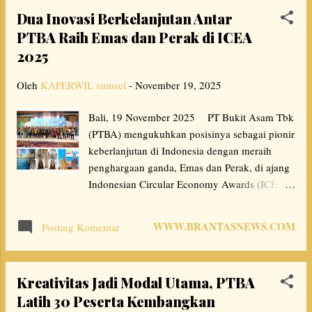
ekonomi keluarga atau kelompok. Kebijakan
Dua Inovasi Berkelanjutan Antar
terbaru, seperti UU No. 2 Tahun 2025,
PTBA Raih Emas dan Perak di ICEA
memprioritaskan izin tambang bagi koperasi,
2025
UMKM, dan badan usaha keagamaan.
Meskipun demikian,Prosesnya meliputi
Oleh
KAPERWIL sumsel
-
November 19, 2025
perizinan wilayah (WIUP) dan regulasi yang
telah digelontorkan melalui izin dari
Bali, 19 November 2025 PT Bukit Asam Tbk
pemerintah pusat (izin usaha
(PTBA) mengukuhkan posisinya sebagai pionir
pertambangan/IUP) atau daerah, atau melalui
keberlanjutan di Indonesia dengan meraih
koperasi dan badan usaha tertentu. Menyikapi
penghargaan ganda, Emas dan Perak, di ajang
demikian,Ketua Puskud Koperasi Sriwijaya,
Indonesian Circular Economy Awards (ICEA)
Muhamad Yudha Pratama,S.H berharap agar
2025. Penghargaan Emas diberikan untuk
pemerintah memberikan perhatian dan
program revolusioner PTBA, “Innovation in
membuka ruang kebijakan yang berpihak. "
WWW.BRANTASNEWS.COM
Posting Komentar
Processing Cutfish to become Zero Waste,”.
Kami berharap kiranya pemerintah da...
Sementara, penghargaan Perak diraih melalui
inisiatif “Siba Rosela in the Circular
Kreativitas Jadi Modal Utama, PTBA
Economy”. Kedua inovasi ini menunjukkan
Latih 30 Peserta Kembangkan
dedikasi perusahaan untuk tidak hanya