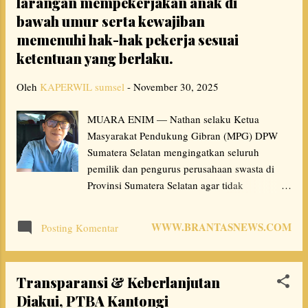
larangan mempekerjakan anak di
a
bawah umur serta kewajiban
memenuhi hak-hak pekerja sesuai
n
ketentuan yang berlaku.
Oleh
KAPERWIL sumsel
-
November 30, 2025
MUARA ENIM — Nathan selaku Ketua
Masyarakat Pendukung Gibran (MPG) DPW
Sumatera Selatan mengingatkan seluruh
pemilik dan pengurus perusahaan swasta di
Provinsi Sumatera Selatan agar tidak
melakukan praktik mempekerjakan anak di
bawah umur dalam bentuk apa pun. Ia
WWW.BRANTASNEWS.COM
Posting Komentar
menegaskan bahwa tindakan tersebut tidak
hanya melanggar aturan hukum, tetapi juga
mencederai nilai kemanusiaan dan
Transparansi & Keberlanjutan
perlindungan anak sebagaimana diamanatkan
Diakui, PTBA Kantongi
negara. “Tidak ada alasan bagi perusahaan