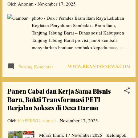
Oleh
Anonim
-
November 17, 2025
yang memiliki nilai jual tinggi, serta membuka
peluang usaha baru bagi masyarakat. “Pada
photo / Dok : Pemdes Bram Itam Raya Lekukan
edisi keempat ini, peserta dilatih mengolah
Kegiatan Penyaluran Sembako . Bram Itam,
material sederhana seperti pipe cleaner (kawat
Tanjung Jabung Barat – Dinas sosial Kabupaten
bulu) menjadi beragam hiasan cantik yang
Tanjung Jabung Barat provisi jambi kembali
memiliki nilai ekonomi,” jelasnya. Pelatihan
menyalurkan bantuan sembako kepada masyarakat
dipandu oleh instruktur utama, Zellica Gevira,
yang membutuhkan. Senin, (17/11/2025 ) Melalui
seorang kreator muda yang diken...
pemerintah desa bram itam raya kecamatan bram
WWW.BRANTASNEWS.COM
Posting Komentar
itam , Penyaluran bantuan berlangsung tertib dan
kondusif. Kegiatan tersebut di hadiri langsung oleh
para penerima manfaat serta aparatur desa . Dalam
Panen Cabai dan Kerja Sama Bisnis
hal ini Kepala Desa Bram Itam Raya ( Syamsu
Baru, Bukti Transformasi PETI
Rachman ) menyampaikan apresiasi dan rasa
Berjalan Sukses di Desa Darmo
terima kasih yang sebesar-besarnya kepada Bapak
bupati ( Anwar Sadat ) melalui Dinas Sosial telah
Oleh
KAPERWIL sumsel
-
November 17, 2025
memberikan perhatian nyata kepada masyarakat
setempat. “ Kami mengucapkan banyak terima
Muara Enim, 17 November 2025 Kelompok
kasih pemerintah daerah khususnya Bapak Bupati