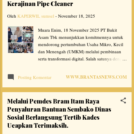
Kerajinan Pipe Cleaner
mengurangi, tetapi menghilangkan limbah
melalui pendekatan ekonomi sirkular yang
Oleh
KAPERWIL sumsel
-
November 18, 2025
cerdas dan terukur. Mustafa Kamal,
Sustainable Economic, Social & Environment
Muara Enim, 18 November 2025 PT Bukit
Department Head PTBA, menegaskan bahwa
Asam Tbk menunjukkan komitmennya untuk
pengakuan ini merupakan hasil dari visi jangka
mendorong pertumbuhan Usaha Mikro, Kecil
panjang perusahaan. "Kami percaya bahwa
dan Menengah (UMKM) melalui pembinaan
masa depan industri terletak pada
serta transformasi digital. Salah satunya dengan
keberlanjutan. Penghargaan ini adalah bukti
meluncurkan program Kelas Kreasi Vol. 4
nyata komitmen kami terhadap praktik
yang mengusung tema “From Nothing to
Ekonomi Sirkular yang sejalan dengan standar
WWW.BRANTASNEWS.COM
Posting Komentar
Something”. Weny Yuliastuti, Micro & Small
ISO 5...
Enterprise Funding Section Head PTBA,
mengungkapkan pelatihan ini merupakan
Melalui Pemdes Bram Itam Raya
langkah strategis perusahaan dalam
Penyaluran Bantuan Sembako Dinas
memberdayakan masyarakat sekitar. Program
Sosial Berlangsung Tertib Kades
Kelas Kreasi merupakan inisiatif berkelanjutan
PTBA untuk memperkuat sektor ekonomi
Ucapkan Terimaksih.
kreatif, memberikan keterampilan kerajinan