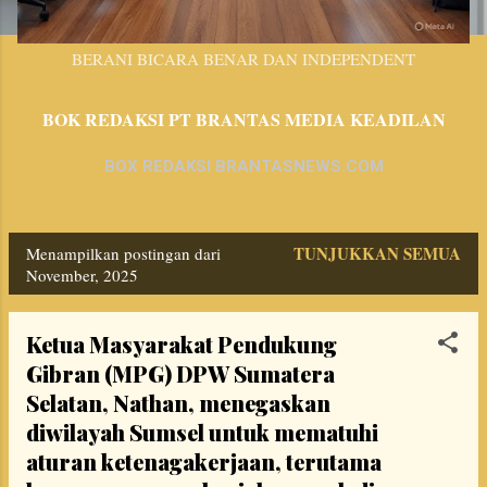
BERANI BICARA BENAR DAN INDEPENDENT
BOK REDAKSI PT BRANTAS MEDIA KEADILAN
BOX REDAKSI BRANTASNEWS.COM
TUNJUKKAN SEMUA
Menampilkan postingan dari
P
November, 2025
o
s
Ketua Masyarakat Pendukung
Gibran (MPG) DPW Sumatera
t
Selatan, Nathan, menegaskan
i
diwilayah Sumsel untuk mematuhi
n
aturan ketenagakerjaan, terutama
g