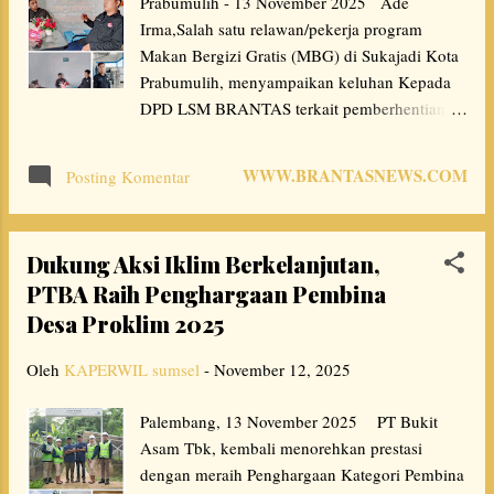
Prabumulih - 13 November 2025 Ade
disapa Agus. Kepala Dusun III Desa Darmo,
Irma,Salah satu relawan/pekerja program
Rika Hiriansyah, juga mengaku bersyukur
Makan Bergizi Gratis (MBG) di Sukajadi Kota
karena dengan adanya dukungan dari PTBA
Prabumulih, menyampaikan keluhan Kepada
maka turut memberikan kemajuan bagi...
DPD LSM BRANTAS terkait pemberhentian
secara sepihak oleh pihak mitra dan yayasan
MBG sukajadi .Prabumulih. Saat awak media
WWW.BRANTASNEWS.COM
Posting Komentar
Dan ketua DPD LSM BRANTAS konfirmasi
dirumah Ade Irma, mengapa ibu Ade Irma
tidak bekerja lagi,. Ade Irma Menjawab, pak
Dukung Aksi Iklim Berkelanjutan,
beberapo hari kemaren Aku libur dikarenakan
PTBA Raih Penghargaan Pembina
sakit sempat Pulo aku dirawat di rumah sakit
Desa Proklim 2025
Bunda, kurang lebih 4 harian pak.. nah lah cak
berapo hari aku istirahat aku dichat oleh
Oleh
KAPERWIL sumsel
-
November 12, 2025
pengawasnyo pak, katonyo Aku istirahat dulu,
Yo kupikir istirahat untuk memulihkan fisik
Palembang, 13 November 2025 PT Bukit
Bae" dak taunyo aku langsung dipecat pak. ..
Asam Tbk, kembali menorehkan prestasi
Ketika awak Media dan ketua LSM
dengan meraih Penghargaan Kategori Pembina
BRANTAS Isfa Rozi Pebri konfirmasi ke pihak