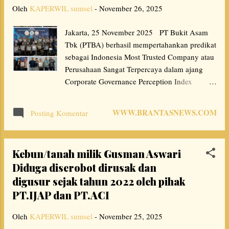
Oleh
KAPERWIL sumsel
-
November 26, 2025
kredibilitas tinggi di tiap upaya perusahan
dalam aspek berkelanjutan. Direktur SDM
Jakarta, 25 November 2025 PT Bukit Asam
PTBA Ihsanuddin Usman menyampaikan rasa
Tbk (PTBA) berhasil mempertahankan predikat
terima kasih atas apresiasi yang telah
sebagai Indonesia Most Trusted Company atau
diberikan. Penghargaan ini merupakan
Perusahaan Sangat Terpercaya dalam ajang
pengakuan atas transparansi dan akuntabilitas
Corporate Governance Perception Index
PTBA dalam mendukung keberlanjutan.
(CGPI) Award 2025. Penghargaan yang
“Penghargaan ini memotivasi kami untuk
diselenggarakan oleh Majalah SWA bersama
senantiasa memperkuat prinsip-prinsip
WWW.BRANTASNEWS.COM
Posting Komentar
Indonesia Institute for Corporate Governance
keberlanjutan dalam upaya menghadi...
(IICG) menyoroti komitmen PTBA dalam
menerapkan dan menegakkan prinsip Good
Kebun/tanah milik Gusman Aswari
Corporate Governance (GCG). Pada CGPI
Diduga diserobot dirusak dan
tahun ini, PTBA meraih skor 91,34 dalam
digusur sejak tahun 2022 oleh pihak
kategori Sangat Terpercaya. Angka ini
mengalami kenaikan dibandingkan tahun 2024
PT.IJAP dan PT.ACI
yang tercatat 91,04. Risk Management Div.
Oleh
KAPERWIL sumsel
Head PTBA, Efi Fidinilah mengungkapkan,
-
November 25, 2025
apresiasi ini merupakan pengakuan atas