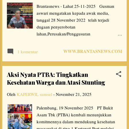
Brantasnews - Lahat 25-11-2025 Gusman
komitmen perusahaan dalam menerapkan
aswari mengatakan kepada awak media,
prinsip GCG secara konsisten dan
tanggal 28 November 2022 telah terjadi
berkelanjutan. “PTBA secara konsisten
dugaan penyerobotan
menerapkan prinsip-prinsip tata kelola yang
lahan,Perusakan/Penggusuran
baik, meliputi transparansi, akuntabilitas,
kebun/perusakan lingkungan, Miliknya yang
responsibilitas, independensi, dan kewajaran
beralamatkan diantara sungai udang,Desa
dalam menjalankan aktivitas bisn...
WWW.BRANTASNEWS.COM
1 komentar
Telatang, Kec. Merapi Barat
Kab.Lahat,provinsi Sumatra selatan, oleh pihak
PT.ANUGRAH COVINDO
Aksi Nyata PTBA: Tingkatkan
INDONESIA(ACI)lahat (SUBKON PT.IJAP)
Kesehatan Warga dan Atasi Stunting
sebagai pemegang IUP. Pada saat keesokan
Harinya pada tanggal 29 November 2022
Oleh
KAPERWIL sumsel
-
November 21, 2025
Gusman aswari bersama Tetangganya yang
berjumlah 5(lima) orang ingin memastikan
Palembang, 19 November 2025 PT Bukit
tanah yang diduga telah digusur/dirusak Oleh
Asam Tbk (PTBA) kembali menunjukkan
PT.IJAP benar masuk dalam sket tanah
komitmennya dalam mendukung kesehatan
Gusman Aswari bedasarkan tanda pohon
masyarakat di ring 1 Kertapati Port melalui