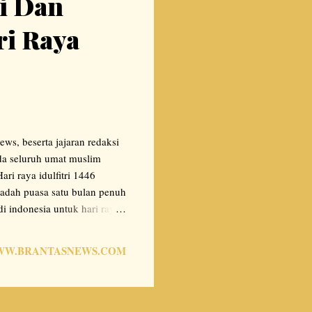
si Dan
i Raya
ws, beserta jajaran redaksi
da seluruh umat muslim
i raya idulfitri 1446
badah puasa satu bulan penuh
 indonesia untuk hari raya
ndonesia yang telah resmi di
as nama media Brantasnews
W.BRANTASNEWS.COM
nal Aidin Walfaidzin, mohon