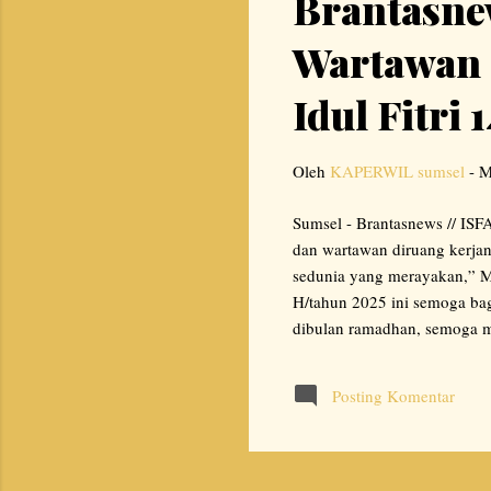
Brantasnew
i
n
Wartawan 
g
Idul Fitri
a
n
Oleh
KAPERWIL sumsel
-
M
Sumsel - Brantasnews // ISFA
dan wartawan diruang kerjan
sedunia yang merayakan,” Mi
H/tahun 2025 ini semoga bag
dibulan ramadhan, semoga m
idulfitri 1446 H/ tahun 2025
umumkan dan telah ditentuka
Posting Komentar
beserta jajaran redaksi dan
maaf lahir dan batin. Repo...