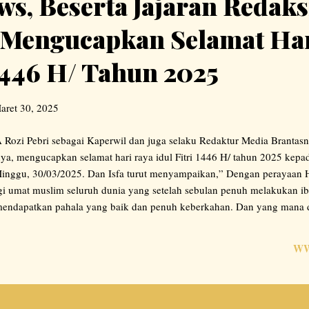
s, Beserta Jajaran Redak
Mengucapkan Selamat Har
 1446 H/ Tahun 2025
aret 30, 2025
 Rozi Pebri sebagai Kaperwil dan juga selaku Redaktur Media Brantasne
ya, mengucapkan selamat hari raya idul Fitri 1446 H/ tahun 2025 kepa
nggu, 30/03/2025. Dan Isfa turut menyampaikan,” Dengan perayaan Har
i umat muslim seluruh dunia yang setelah sebulan penuh melakukan i
endapatkan pahala yang baik dan penuh keberkahan. Dan yang mana di
 ini, yaitu setelah hasil sidang isbat kementrian agama dan pemerintah I
n jatuh yakni pada hari Senin, 31/03/2025. Maka dengan ini, kami at
WW
 seluruh wartawan mengucapkan,” Selamat Hari raya idulfitri 1446 H, Mi