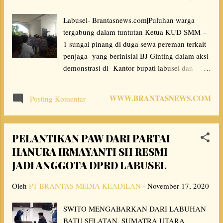
a
Labusel- Brantasnews.com|Puluhan warga
n
tergabung dalam tuntutan Ketua KUD SMM –
1 sungai pinang di duga sewa pereman terkait
penjaga yang berinisial BJ Ginting dalam aksi
demonstrasi di Kantor bupati labusel dan
Kantor DPR Kabupaten labuhanbatu selatan
,propinsi sumatra utara selasa 17/11/2020
WWW.BRANTASNEWS.COM
Posting Komentar
mulai jam 10.12 wib ,Massa yang mengatas
namakan kelompok tani KUD SMM- 1
kecamatan torgamba dalam tuntutan lima
PELANTIKAN PAW DARI PARTAI
poin. Salah satu dalam orasinya diduga adanya
HANURA IRMAYANTI SH RESMI
penutupan akses jalan yang diduga dilakukan
JADI ANGGOTA DPRD LABUSEL
oleh BJ GINTING dengan menyewa beberapa
pereman agar mobil truk pengangkut hasil
Oleh
PT BRANTAS MEDIA KEADILAN
-
November 17, 2020
panen petani tidak bisa melintas dan menjual
hasi panen buah sawit warga di sekitar lahan
SWITO MENGABARKAN DARI LABUHAN
KUD SMM-1 sungai pinang. Penutupan ini
BATU SELATAN, SUMATRA UTARA
diduga semua atas perintah oknum BJ.