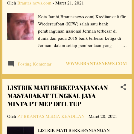
Oleh
Brantas news.com
-
Maret 21, 2021
memberikan laporan tertulis perihal dugaan
korupsi dana penanganan COVID-19 di
Kota Jambi,Brantasnews.com| Kreditanstalt für
kabupaten Lahat,” ujar Kordinator lapapangan
Wiederaufbau (KFW) salah satu bank
Aksi, Deka Mandala bersuara berteriak di
pembangunan nasional Jerman terbesar di
depan gedung KPK. “Dan kami juga sudah
dunia dan pada 2018 bank terbesar ketiga di
memberikan bukti tambahan akan tetapi
Jerman, dalam setiap pemberitaan yang
sampai hari ini tidak ada respons dari KPK,
digadang-gadangkan media bahwa KFW
untuk itu kami meminta KPK lebih serius
memberikan bantuan hibah buat Pemerintah
dalam menangani kasus ini,” tambahnya.
WWW.BRANTASNEWS.COM
Posting Komentar
Kota Jambi hanyalah isapan jempol. Kota
Sampai aksi kedua ini, kata Deka,
Jambi mendapat berbagai bantuan dana hibah
GEMAPELA menilai KPK tidak serius untuk
seperti pembangunan Sanitary Landfiil di
menyelesaikan pe...
LISTRIK MATI BERKEPANJANGAN
Talang Gulo (KFW Jerman), Waste To Energy
MASYARAKAT TUNGKAL JAYA
(UNESCAP) dan Swerage System (ADB), serta
MINTA PT MEP DITUTUP
yang paling anyar bantuan UN Habitat untuk
penataan Kawasan Kumuh di Kota Jambi.
Oleh
PT BRANTAS MEDIA KEADILAN
-
Maret 20, 2021
Setelah sebelumnya dilakukan penanda
tanganan kesepakatan bantuan Loan
LISTRIK MATI BERKEPANJANGAN
Agreement dan dokumen Separate Agreement.