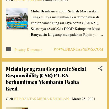
Terentang tersebut berada dilokasi bukan
bersifat umum tersebut? Team
Muba,Brantasnews.com|Setelah Masyarakat
Brantasnews.com pada Sabtu (20/03/2021)
Tungkal Jaya melakukan aksi demonstrasi di
mendatangi titik lokasi yang dimaksud, jalan
kantor camat Tungkal Jaya Senin (22/03/21),
yang semestinya dibangun dan menjadi akses
Selasanya (23/03/21) DPRD Kabupaten Musi
kebutuhan umum untuk warga desa Lubuk
Banyuasin langsung mengadakan Rapat yang
Terentang, justru tidak dilakukan oleh
di informasikan oleh humas DPRD sebagai
pengelola Dana Desa oleh perangkat desa
agenda Rapat Dengar Pendapat (RDP_red)
Lubuk Terentang. Proyek pengerasan jalan
WWW.BRANTASNEWS.COM
Posting Komentar
bersama PT.Muba Elektrik Power, terkesan
dibangun oleh kepala desa Lubuk Terentang
jauh melenceng dari yang dituntut masyarakat
hanya untuk akses...
Tungkal Jaya. Sebagai Perwakilan dari
Melalui program Corporate Social
rakyat,DPRD terkesan tidak menyentuh
Responsibility (CSR) PT.BA
substansi tuntutan masyarakat. Rekomendasi
berkomitmen Membantu Usaha
DPRD dari berita acara RDP justru menciderai
perjuangan rakyat Tungkal Jaya. Menurut
Kecil.
pengamatan LSM Brantas dan Gerakan
Oleh
PT BRANTAS MEDIA KEADILAN
Mahasiswa bersama Rakyat Tungkal Jaya yang
-
Maret 25, 2021
berdemo kemarin "Rakyat Tungkal Jaya