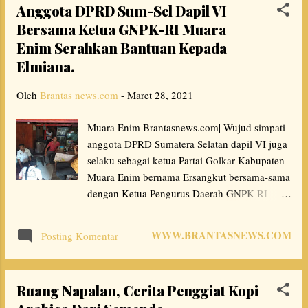
Anggota DPRD Sum-Sel Dapil VI
anggota DPP LSM Brantas RI mengecam
Bersama Ketua GNPK-RI Muara
dengan sangat keras atas tindakan Terorisme,
Enim Serahkan Bantuan Kepada
terkait kriminalis bom bunuh diri ini jangan
terpancing kita rakyat Indonesia atas perbuatan
Elmiana.
keji tersebut, karena hal ini bisa merusak
Oleh
Brantas news.com
tatanan kehidupan beragama dalam berbangsa
-
Maret 28, 2021
dan bernegara serta dapat memicu timbulnya
Muara Enim Brantasnews.com| Wujud simpati
konflik perpecahan dibumi Ibu Pertiwi ini,"
anggota DPRD Sumatera Selatan dapil VI juga
ujar Bardion dimarkas besar DPP LSM Brantas
selaku sebagai ketua Partai Golkar Kabupaten
RI Senin (29/03/21). Dalam kesempatan ini
Muara Enim bernama Ersangkut bersama-sama
Bardion meminta pihak yang berwajib
dengan Ketua Pengurus Daerah GNPK-RI
mengusut tuntas otak pelaku dan motif dibalik
menyerahkan bantuan kepada Elmiana yang
peledakan bom sampai kepada aktor
sedang terbaring sakit di Dusun lll Kelurahan
intelektual dibalik teror tersebut...
WWW.BRANTASNEWS.COM
Posting Komentar
Muara Enim Kabupaten Muara Enim Sumatera
Selatan pada hari Minggu (28/03/21)
disaksikan ketua Masjid Syeh Yaya Ust. Yanto.
Ruang Napalan, Cerita Penggiat Kopi
Ersangkut mengatakan "semoga kedatangan