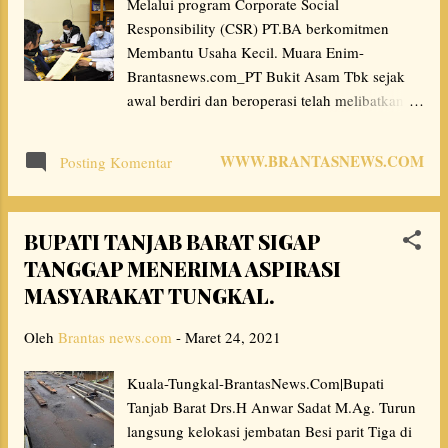
Melalui program Corporate Social
TIDAK MENUNTUT: supaya PT.MEP
Responsibility (CSR) PT.BA berkomitmen
memperbaiki jaringan listriknya, dengan
Membantu Usaha Kecil. Muara Enim-
membeli Recloser dan LBSFI untuk
Brantasnews.com_PT Bukit Asam Tbk sejak
Emergency perbaikan jaringan listrik, atau
awal berdiri dan beroperasi telah melibatkan
melakukan Rekrutmen yang ahli dalam Bidang
masyarakat sebagai salah satu pemangku
Kelistrikan dan memperbaiki Manajemen Tata
kepentingan di sekitar perusahaan. Melalui
Kerja. Atau PT.MEP mengambil langkah yang
WWW.BRANTASNEWS.COM
Posting Komentar
program Corporate Social Responsibility (CSR)
tepat dan cepat terkait solus...
PTBA berkomitmen mendorong tumbuhnya
kewirausahaan masyarakat dengan membantu
BUPATI TANJAB BARAT SIGAP
usaha kecil.Diantaranya, memberikan
TANGGAP MENERIMA ASPIRASI
pendampingan, pelatihan dan bantuan
MASYARAKAT TUNGKAL.
pemasaran sehingga akhirnya mampu
berkembang menjadi pengusaha yang tangguh
Oleh
Brantas news.com
-
Maret 24, 2021
dan mandiri. Guna mencapai itu semua, di
gedung RKB di Simpang Saringan Desa
Kuala-Tungkal-BrantasNews.Com|Bupati
Lingga Tanjung Enim (25/3), PTBA
Tanjab Barat Drs.H Anwar Sadat M.Ag. Turun
melakukan penyaluran dana program
langsung kelokasi jembatan Besi parit Tiga di
kemitraan tahap ke-2 Tahun 2021 sebelumnya