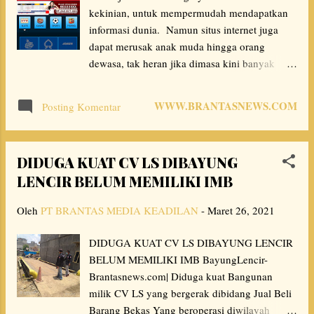
baik dari dalam maupun luar negeri. Jeme
kekinian, untuk mempermudah mendapatkan
Semende, sebutan untuk orang Semende
informasi dunia. Namun situs internet juga
percaya produk kopi dari Semende baik jenis
dapat merusak anak muda hingga orang
Robusta maupun Arabica tidak kalah bersaing
dewasa, tak heran jika dimasa kini banyak
dengan kopi lainnya. Kali ini Tim CSR dan
orang menggemari judi online, karna cukup
Humas (20/3) berkesempatan berbincang
memegang hendpond sudah bisa bermain judi
dengan penggiat kopi Arabica yang tergabung
WWW.BRANTASNEWS.COM
Posting Komentar
online, beragam situs yang disajikan
dalam Kelompok Tani (Koptan) Ruang
dijejaringan internet. Namu, kita harus tetap
Napalan. Berjalan menyusuri perbukitan yang
waspada, karna tidak semua situs judi online
berada di ketinggian 1200 M...
DIDUGA KUAT CV LS DIBAYUNG
yang tidak mencurangi/menipu member,
LENCIR BELUM MEMILIKI IMB
seperti yang terjadi pada situs Judi online,
Mpored.com. Ada beberapa, narasumber yang
Oleh
PT BRANTAS MEDIA KEADILAN
-
Maret 26, 2021
menceritakan bahwa situs mpored.com
penyedia judi online sering menipu
DIDUGA KUAT CV LS DIBAYUNG LENCIR
membernya, penipuan ini biasanya mereka
BELUM MEMILIKI IMB BayungLencir-
lakukan melalui Deposit, deposit iyalah uang
Brantasnews.com| Diduga kuat Bangunan
yang kita tansfer untuk membeli cheep agar
milik CV LS yang bergerak dibidang Jual Beli
dapat bermain judi yang telah disediakan oleh
Barang Bekas Yang beroperasi diwilayah