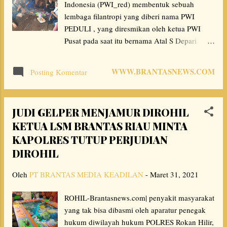
Indonesia (PWI_red) membentuk sebuah
a
lembaga filantropi yang diberi nama PWI
PEDULI , yang diresmikan oleh ketua PWI
n
Pusat pada saat itu bernama Atal S Depari
sekitar dua tahun lalu tepatnya 24 Mei 2019.
Berdasarkan Amanah PWI pusat tersebut maka
WWW.BRANTASNEWS.COM
Posting Komentar
pengurus PWI Musi
Banyuasin(Muba_red),menjalankannya
dengan konsisten dan bertanggungjawab.
JUDI GELPER MENJAMUR DIROHIL
Terlihat pada implementasi amanah tersebut
KETUA LSM BRANTAS RIAU MINTA
kepada salah seorang wartawan yang bertugas
KAPOLRES TUTUP PERJUDIAN
di Kabupaten Musi Banyuasin bernama Redi
berdomisili di Bawa Alai Kelurahan Balai
DIROHIL
Agung Kecamatan Sekayu Kabupaten Musi
Oleh
PT BRANTAS MEDIA KEADILAN
Banyuasin, kedatangan team dari PWI Rabu
-
Maret 31, 2021
sore (31/03/2021) jam 16.05 WIB. Team PWI
ROHIL-Brantasnews.com| penyakit masyarakat
yang dipim­pin Herlin Koisasi SH, didampingi
yang tak bisa dibasmi oleh aparatur penegak
sekretaris PWI Muba Indrajaya, Bendaha­ra
hukum diwilayah hukum POLRES Rokan Hilir,
PWI Muba Iwan Hen­drawan, Ketua Siwo PWI