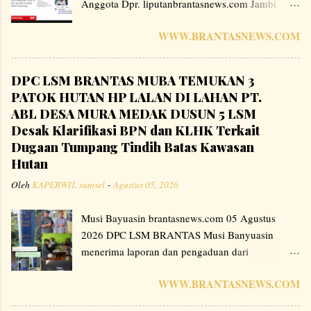
Anggota Dpr. liputanbrantasnews.com Jambi
,Tanjung Jabung Barat – Perbincangan mengenai
WWW.BRANTASNEWS.COM
program Pokok Pikiran (Pokir) anggota DPRD
Kabupaten Tanjung Jabung Barat, Provinsi Jambi,
menjadi perhatian warganet di berbagai platform
DPC LSM BRANTAS MUBA TEMUKAN 3
media sosial. Sejumlah unggahan menyoroti
PATOK HUTAN HP LALAN DI LAHAN PT.
mekanisme pelaksanaan proyek yang bersumber
ABL DESA MURA MEDAK DUSUN 5 LSM
dari usulan pokok pikiran anggota dewan dan
Desak Klarifikasi BPN dan KLHK Terkait
mendorong agar pengelolaannya dilakukan
Dugaan Tumpang Tindih Batas Kawasan
instansi terkait. Dalam berbagai komentar yang
Hutan
beredar di media sosial, sebagian pengguna
Oleh
KAPERWIL sumsel
-
Agustus 05, 2026
menyampaikan pendapat bahwa pelaksanaan
proyek sebaiknya sepenuhnya dikelola oleh
Musi Bayuasin brantasnews.com 05 Agustus
organisasi perangkat daerah (OPD) atau instansi
2026 DPC LSM BRANTAS Musi Banyuasin
teknis sesuai ketentuan yang berlaku. " Setuju
menerima laporan dan pengaduan dari
tidak kalau pokir dpr di hapus saja dan di
masyarakat terkait adanya patok batas Hutan HP
kembalikan kepada instansi terkait saja , " Ujar
WWW.BRANTASNEWS.COM
Lalan yang diduga berada di dalam area
salah satu netizen .jum'at ( 07/08/2026 ) Pendapat
perkebunan kelapa sawit milik PT. ABL di Desa
tersebut merupakan aspirasi yang berkembang di