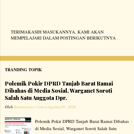
TERIMAKASIH MASUKANNYA, KAMI AKAN
P
MEMPELAJARI DALAM POSTINGAN BERIKUTNYA
o
s
t
i
TRANDING TOPIK
n
g
Polemik Pokir DPRD Tanjab Barat Ramai
K
Dibahas di Media Sosial, Warganet Soroti
o
m
Salah Satu Anggota Dpr.
e
Oleh
Brantasnews. Com
-
Agustus 07, 2026
n
t
Polemik Pokir DPRD Tanjab Barat Ramai Dibahas
a
di Media Sosial, Warganet Soroti Salah Satu
r