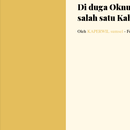
Di duga Oknu
salah satu Ka
Oleh
KAPERWIL sumsel
-
F