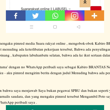
mengaku pimred media Suara rakyat online , mengobok-obok Kabir
t menuding ada keterlibatan pekerjaan tersebut, Bahwa ada penyulinga
nang , kabupaten labuhanbatu selatan, bahwa ada ke ikut sertaan dalam
ertama' dengan no WhatsApp peribadi saya sebagai Kabiro BRANTAS 
ku - aku pimred mengirim berita dengan judul Menuding bahwa ada 
an bahwa saya menjawab Saya bukan pegawai SPBU dan bukan seperti y
 jurnalis saudara, dan yang mengaku pimred tersebut Mengambil Poto sa
 WhatsApp peribadi saya .