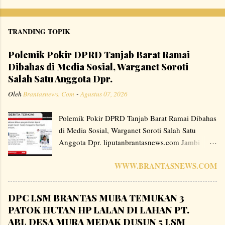
TRANDING TOPIK
Polemik Pokir DPRD Tanjab Barat Ramai
Dibahas di Media Sosial, Warganet Soroti
Salah Satu Anggota Dpr.
Oleh
Brantasnews. Com
-
Agustus 07, 2026
Polemik Pokir DPRD Tanjab Barat Ramai Dibahas
di Media Sosial, Warganet Soroti Salah Satu
Anggota Dpr. liputanbrantasnews.com Jambi
,Tanjung Jabung Barat – Perbincangan mengenai
WWW.BRANTASNEWS.COM
program Pokok Pikiran (Pokir) anggota DPRD
Kabupaten Tanjung Jabung Barat, Provinsi Jambi,
menjadi perhatian warganet di berbagai platform
DPC LSM BRANTAS MUBA TEMUKAN 3
media sosial. Sejumlah unggahan menyoroti
PATOK HUTAN HP LALAN DI LAHAN PT.
mekanisme pelaksanaan proyek yang bersumber
ABL DESA MURA MEDAK DUSUN 5 LSM