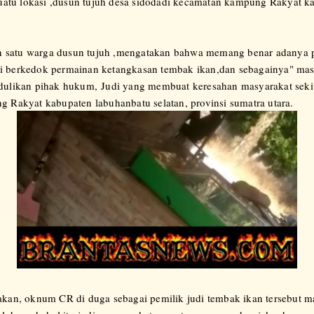
atu lokasi ,dusun tujuh desa sidodadi kecamatan kampung Rakyat k
ah satu warga dusun tujuh ,mengatakan bahwa memang benar adanya p
judi berkedok permainan ketangkasan tembak ikan,dan sebagainya" mas
dulikan pihak hukum,
Judi yang membuat keresahan masyarakat sekit
 Rakyat kabupaten labuhanbatu selatan, provinsi sumatra utara.
kan, oknum CR di duga sebagai pemilik judi tembak ikan tersebut ma