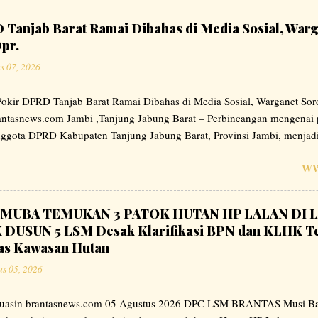
Tanjab Barat Ramai Dibahas di Media Sosial, Warg
pr.
s 07, 2026
okir DPRD Tanjab Barat Ramai Dibahas di Media Sosial, Warganet Soro
rantasnews.com Jambi ,Tanjung Jabung Barat – Perbincangan mengenai
nggota DPRD Kabupaten Tanjung Jabung Barat, Provinsi Jambi, menjadi
 platform media sosial. Sejumlah unggahan menyoroti mekanisme pela
WW
 dari usulan pokok pikiran anggota dewan dan mendorong agar pengel
Dalam berbagai komentar yang beredar di media sosial, sebagian peng
aksanaan proyek sebaiknya sepenuhnya dikelola oleh organisasi peran
MUBA TEMUKAN 3 PATOK HUTAN HP LALAN DI L
teknis sesuai ketentuan yang berlaku. " Setuju tidak kalau pokir dpr di 
USUN 5 LSM Desak Klarifikasi BPN dan KLHK Te
stansi terkait saja , " Ujar salah satu netizen .jum'at ( 07/08/2026 ) Pe
as Kawasan Hutan
yang berkembang di ruang publik dan belum tentu...
us 05, 2026
uasin brantasnews.com 05 Agustus 2026 DPC LSM BRANTAS Musi Ba