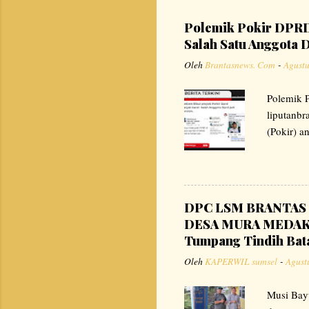
Polemik Pokir DPRD 
Salah Satu Anggota D
Oleh
Brantasnews. Com
-
Agustu
Polemik P
liputanb
(Pokir) a
berbagai
bersumber
terkait. 
bahwa pel
DPC LSM BRANTAS 
instansi 
DESA MURA MEDAK D
kepada in
Tumpang Tindih Bat
aspirasi 
Oleh
KAPERWIL sumsel
-
Agust
Musi Bay