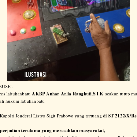
BUSEL
AKBP Anhar Arlia Rangkuti,S.I.K
res labuhanbatu
seakan tutup ma
ayah hukum labuhanbatu
di ST 2122/X/Re
 Kapolri Jenderal Listyo Sigit Prabowo yang tertuang
k perjudian terutama yang meresahkan masyarakat,