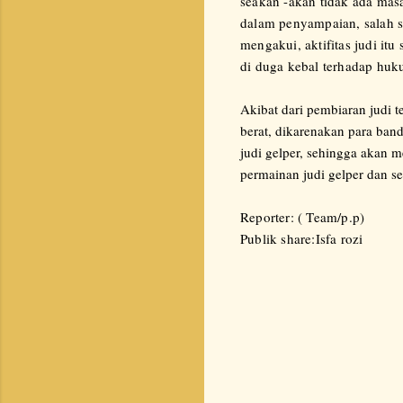
seakan -akan tidak ada masal
dalam penyampaian, salah s
mengakui, aktifitas judi it
di duga kebal terhadap huk
Akibat dari pembiaran judi
berat, dikarenakan para ba
judi gelper, sehingga akan 
permainan judi gelper dan s
Reporter: ( Team/p.p)
Publik share:Isfa rozi
K
o
m