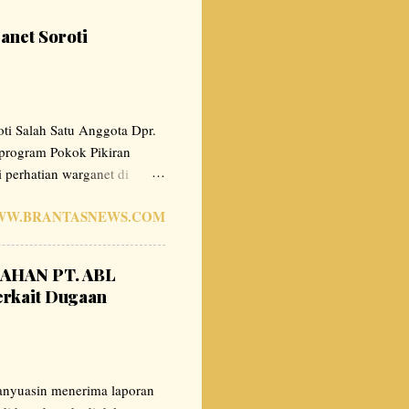
anet Soroti
ti Salah Satu Anggota Dpr.
 program Pokok Pikiran
 perhatian warganet di
ksanaan proyek yang
W.BRANTASNEWS.COM
olaannya dilakukan instansi
guna menyampaikan pendapat
gkat daerah (OPD) atau
AHAN PT. ABL
hapus saja dan di kembalikan
rkait Dugaan
ndapat tersebut merupakan
nyuasin menerima laporan