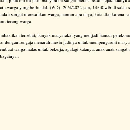
ah, pada hal itu judi. masyarakat sangat merasa resah sejak adanya ak
atu warga yang berinisial (WD) 20/4/2022 jam, 14:00 wib di salah s
u sudah sangat meresahkan warga, namun apa daya, kata dia, karena sa
um. terang warga
 tembak ikan tersebut, banyak masyarakat yang menjadi hancur pereko
ndar dengan sengaja menaruh mesin judinya untuk mempengaruhi masya
membuat warga malas untuk bekerja, apalagi katanya, anak-anak sangat 
ebagainya..