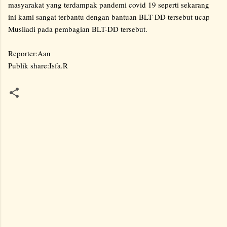
masyarakat yang terdampak pandemi covid 19 seperti sekarang
ini kami sangat terbantu dengan bantuan BLT-DD tersebut ucap
Musliadi pada pembagian BLT-DD tersebut.
Reporter:Aan
Publik share:Isfa.R
K
o
m
e
n
t
a
r