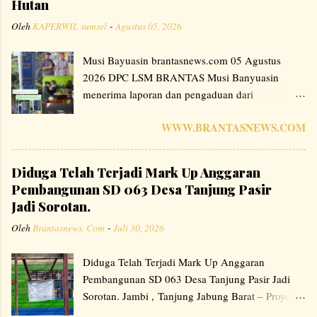
Hutan
Oleh
KAPERWIL sumsel
-
Agustus 05, 2026
Musi Bayuasin brantasnews.com 05 Agustus
2026 DPC LSM BRANTAS Musi Banyuasin
menerima laporan dan pengaduan dari
masyarakat terkait adanya patok batas Hutan HP
WWW.BRANTASNEWS.COM
Lalan yang diduga berada di dalam area
perkebunan kelapa sawit milik PT. ABL di Desa
Mura Medak Dusun 5, Kecamatan Bayung
Diduga Telah Terjadi Mark Up Anggaran
Lencir, Kabupaten Musi Banyuasin, Sumatera
Pembangunan SD 063 Desa Tanjung Pasir
Selatan. Menindak lanjuti laporan tersebut, Tim
Jadi Sorotan.
Investigasi DPC LSM BRANTAS MUBA
Oleh
Brantasnews. Com
-
Juli 30, 2026
melakukan peninjauan langsung ke lokasi pada
tanggal 1 Juli 2026. Hasilnya, tim menemukan 3
Diduga Telah Terjadi Mark Up Anggaran
buah patok bertuliskan "HUTAN HP LALAN
Pembangunan SD 063 Desa Tanjung Pasir Jadi
PPBK" dengan nomor 008, 009, dan 0013 yang
Sorotan. Jambi , Tanjung Jabung Barat – Proyek
berada di dalam area perkebunan kelapa sawit
pembangunan SD 063 yang berlokasi di Desa
milik PT. ABL. pada tanggal 8 Juli 2026 Pukul