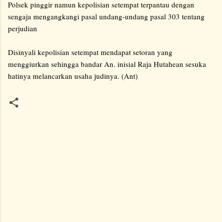
Polsek pinggir namun kepolisian setempat terpantau dengan
sengaja mengangkangi pasal undang-undang pasal 303 tentang
perjudian
Disinyali kepolisian setempat mendapat setoran yang
menggiurkan sehingga bandar An. inisial Raja Hutahean sesuka
hatinya melancarkan usaha judinya. (Ant)
K
o
m
e
n
t
a