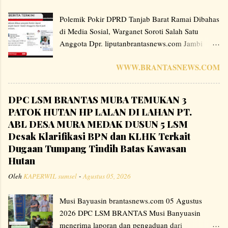
Polemik Pokir DPRD Tanjab Barat Ramai Dibahas
di Media Sosial, Warganet Soroti Salah Satu
Anggota Dpr. liputanbrantasnews.com Jambi
,Tanjung Jabung Barat – Perbincangan mengenai
WWW.BRANTASNEWS.COM
program Pokok Pikiran (Pokir) anggota DPRD
Kabupaten Tanjung Jabung Barat, Provinsi Jambi,
menjadi perhatian warganet di berbagai platform
DPC LSM BRANTAS MUBA TEMUKAN 3
media sosial. Sejumlah unggahan menyoroti
PATOK HUTAN HP LALAN DI LAHAN PT.
mekanisme pelaksanaan proyek yang bersumber
ABL DESA MURA MEDAK DUSUN 5 LSM
dari usulan pokok pikiran anggota dewan dan
Desak Klarifikasi BPN dan KLHK Terkait
mendorong agar pengelolaannya dilakukan
Dugaan Tumpang Tindih Batas Kawasan
instansi terkait. Dalam berbagai komentar yang
Hutan
beredar di media sosial, sebagian pengguna
Oleh
KAPERWIL sumsel
-
Agustus 05, 2026
menyampaikan pendapat bahwa pelaksanaan
proyek sebaiknya sepenuhnya dikelola oleh
Musi Bayuasin brantasnews.com 05 Agustus
organisasi perangkat daerah (OPD) atau instansi
2026 DPC LSM BRANTAS Musi Banyuasin
teknis sesuai ketentuan yang berlaku. " Setuju
menerima laporan dan pengaduan dari
tidak kalau pokir dpr di hapus saja dan di