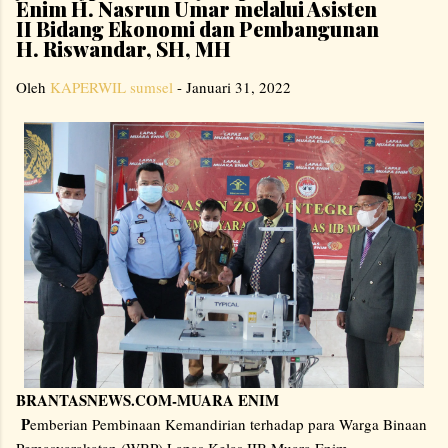
Enim H. Nasrun Umar melalui Asisten
II Bidang Ekonomi dan Pembangunan
H. Riswandar, SH, MH
Oleh
KAPERWIL sumsel
-
Januari 31, 2022
BRANTASNEWS.COM-MUARA ENIM
P
emberian Pembinaan Kemandirian terhadap para Warga Binaan