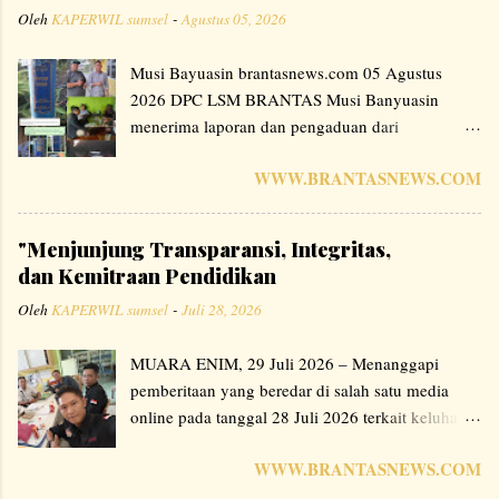
Oleh
KAPERWIL sumsel
-
Agustus 05, 2026
Musi Bayuasin brantasnews.com 05 Agustus
2026 DPC LSM BRANTAS Musi Banyuasin
menerima laporan dan pengaduan dari
masyarakat terkait adanya patok batas Hutan HP
WWW.BRANTASNEWS.COM
Lalan yang diduga berada di dalam area
perkebunan kelapa sawit milik PT. ABL di Desa
Mura Medak Dusun 5, Kecamatan Bayung
"Menjunjung Transparansi, Integritas,
Lencir, Kabupaten Musi Banyuasin, Sumatera
dan Kemitraan Pendidikan
Selatan. Menindak lanjuti laporan tersebut, Tim
Oleh
KAPERWIL sumsel
-
Juli 28, 2026
Investigasi DPC LSM BRANTAS MUBA
melakukan peninjauan langsung ke lokasi pada
MUARA ENIM, 29 Juli 2026 – Menanggapi
tanggal 1 Juli 2026. Hasilnya, tim menemukan 3
pemberitaan yang beredar di salah satu media
buah patok bertuliskan "HUTAN HP LALAN
online pada tanggal 28 Juli 2026 terkait keluhan
PPBK" dengan nomor 008, 009, dan 0013 yang
wali murid di SMP Negeri 5 Muara Enim, maka
berada di dalam area perkebunan kelapa sawit
WWW.BRANTASNEWS.COM
bersama ini kami SMP Negeri 5 Muara Enim dan
milik PT. ABL. pada tanggal 8 Juli 2026 Pukul
LSM BRANTAS Sumatera Selatan menyampaikan