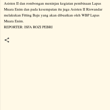
Asisten II dan rombongan meninjau kegiatan pembinaan Lapas
Muara Enim dan pada kesempatan itu juga Asisten II Riswandar
melakukan Fitting Baju yang akan dibuatkan oleh WBP Lapas
Muara Enim.
REPORTER: ISFA ROZI PEBRI
K
o
m
e
n
t
a
r