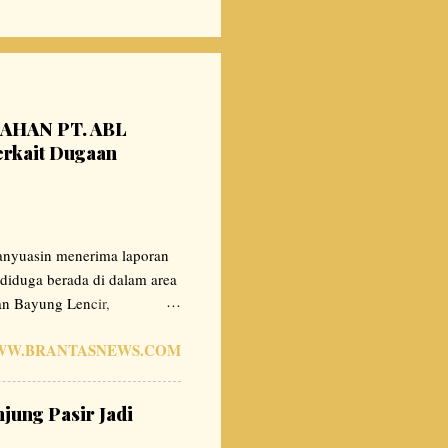
AHAN PT. ABL
rkait Dugaan
nyuasin menerima laporan
diduga berada di dalam area
n Bayung Lencir,
t, Tim Investigasi DPC LSM
W.BRANTASNEWS.COM
2026. Hasilnya, tim
 008, 009, dan 0013 yang
uli 2026 Pukul 13.45 WIB
ung Pasir Jadi
 pertemuan. Humas PT.
hak KPH Lalan. "Dari pihak