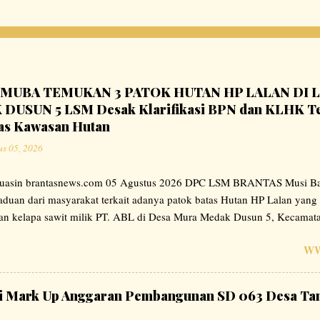
MUBA TEMUKAN 3 PATOK HUTAN HP LALAN DI L
USUN 5 LSM Desak Klarifikasi BPN dan KLHK Te
as Kawasan Hutan
us 05, 2026
uasin brantasnews.com 05 Agustus 2026 DPC LSM BRANTAS Musi Ba
duan dari masyarakat terkait adanya patok batas Hutan HP Lalan yang 
an kelapa sawit milik PT. ABL di Desa Mura Medak Dusun 5, Kecamata
 Musi Banyuasin, Sumatera Selatan. Menindak lanjuti laporan tersebu
WW
MUBA melakukan peninjauan langsung ke lokasi pada tanggal 1 Juli 
n 3 buah patok bertuliskan "HUTAN HP LALAN PPBK" dengan nomor
 dalam area perkebunan kelapa sawit milik PT. ABL. pada tanggal 8 J
i Mark Up Anggaran Pembangunan SD 063 Desa Tanj
 BRANTAS MUBA menghubungi pihak Humas PT. ABL dan melakukan
nama Rio menyampaikan agar persoalan ini ditanyakan langsung ke pi