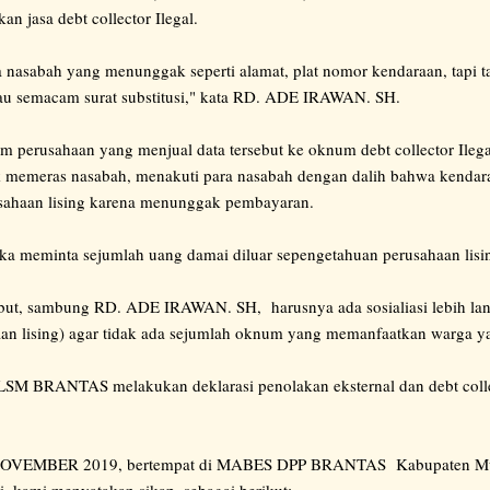
n jasa debt collector Ilegal.
 nasabah yang menunggak seperti alamat, plat nomor kendaraan, tapi tan
atau semacam surat substitusi," kata RD. ADE IRAWAN. SH.
m perusahaan yang menjual data tersebut ke oknum debt collector Ileg
k memeras nasabah, menakuti para nasabah dengan dalih bahwa kenda
usahaan lising karena menunggak pembayaran.
a meminta sejumlah uang damai diluar sepengetahuan perusahaan lisin
ebut, sambung RD. ADE IRAWAN. SH, harusnya ada sosialiasi lebih lan
aan lising) agar tidak ada sejumlah oknum yang memanfaatkan warga 
 LSM BRANTAS melakukan deklarasi penolakan eksternal dan debt colle
26 NOVEMBER 2019, bertempat di MABES DPP BRANTAS Kabupaten Muar
i. kami menyatakan sikap, sebagai berikut: