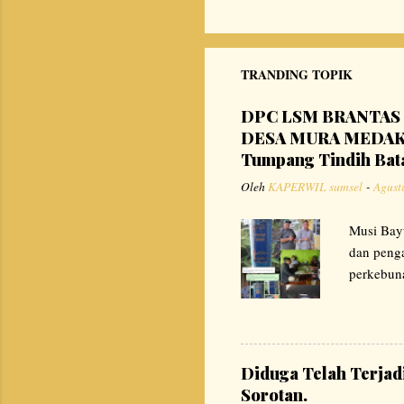
TRANDING TOPIK
DPC LSM BRANTAS 
DESA MURA MEDAK D
Tumpang Tindih Bat
Oleh
KAPERWIL sumsel
-
Agust
Musi Bay
dan penga
perkebun
Kabupaten
BRANTAS 
menemuka
berada di
Diduga Telah Terjad
DPC LSM
Sorotan.
ABL atas 