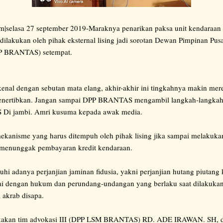
m|selasa 27 september 2019-Maraknya penarikan paksa unit kendaraan
g dilakukan oleh pihak eksternal lising jadi sorotan Dewan Pimpinan P
P BRANTAS) setempat.
ikenal dengan sebutan mata elang, akhir-akhir ini tingkahnya makin mer
menertibkan. Jangan sampai DPP BRANTAS mengambil langkah-langkah 
Di jambi. Amri kusuma kepada awak media.
ekanisme yang harus ditempuh oleh pihak lising jika sampai melakuka
 menunggak pembayaran kredit kendaraan.
uhi adanya perjanjian jaminan fidusia, yakni perjanjian hutang piutang
i dengan hukum dan perundang-undangan yang berlaku saat dilakukan p
 akrab disapa.
kakan tim advokasi III (DPP LSM BRANTAS) RD. ADE IRAWAN. SH, d