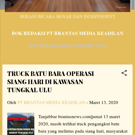
BERANI BICARA BENAR DAN INDEPENDENT
BOK REDAKSI PT BRANTAS MEDIA KEADILAN
BOX REDAKSI BRANTASNEWS.COM
TRUCK BATU BARA OPERASI
P
SIANG HARI DI KAWASAN
o
TUNGKAL ULU
s
Oleh
PT BRANTAS MEDIA KEADILAN
-
Maret 13, 2020
t
i
Tanjabbar brantasnews.com|jumat 13 maret
n
2020, masih terlihat truck pengangkut batu
bara yang melintas pada siang hari, masyarakat
g