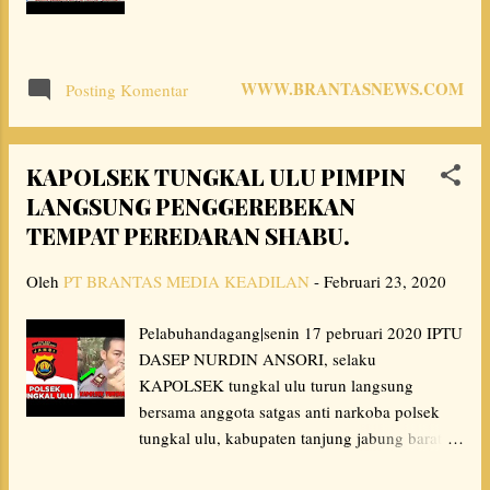
Bahwa dalam permasalahan dugaan pungli
penjualan tanah Resta juga penjualan Tanah
Fasalitas Umum kepala di desa suka maju Indra
WWW.BRANTASNEWS.COM
Posting Komentar
admaja telah dilaporkan di Mapolres rokan
hulu namun kasus tersebut hingga kini belum
sampai ke Pengadilan negeri pasir pengara...
KAPOLSEK TUNGKAL ULU PIMPIN
LANGSUNG PENGGEREBEKAN
TEMPAT PEREDARAN SHABU.
Oleh
PT BRANTAS MEDIA KEADILAN
-
Februari 23, 2020
Pelabuhandagang|senin 17 pebruari 2020 IPTU
DASEP NURDIN ANSORI, selaku
KAPOLSEK tungkal ulu turun langsung
bersama anggota satgas anti narkoba polsek
tungkal ulu, kabupaten tanjung jabung barat,
provinsi jambi. IPTU DASEP NURDIN
ANSORI pimpin langsung penggerebekan