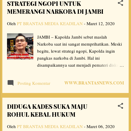
STRATEGI NGOPI UNTUK
merupakan hasil rapat Partai Golkar Tanjabbar
MEMERANGI NARKOBA DI JAMBI
beberapa waktu lalu. Dia menegaskan hal itu
akan dikarenakan elektabilitas para kandidat
Oleh
PT BRANTAS MEDIA KEADILAN
-
Maret 12, 2020
dari Golkar lebih cocok di posisi dua. "Hasil
rapat konsilidasi yang dilakukan pada dua
JAMBI – Kapolda Jambi sebut maslah
minggu yang lalu di Tanjabbar Golkar posisi
Narkoba saat ini sangat memprihatikan. Meski
dua itu harga mati, kalau bisa komunikasi
begitu, lewat strategi ngopi, Kapolda ingin
politik untuk posisi satu itu yang siapa kan,"
pangkas narkoba di Jambi. Hal ini
ujarnya. Faisal menegaskan komunikasi aktif
disampaikannya saat menjadi pemateri diskusi
dilakukan ke sejumlah partai politik yang ada.
di cafe hellosapa Jambi, Rabu (11/3/2020).
"Kita belum tahu arah kita ke mana apakah ke
Dikatakan Irjen Pol Firman Shantyabudi,
PDIP atau ke PAN. Semua partai kemungkinan
WWW.BRANTASNEWS.COM
Posting Komentar
masalah Narkoba ini sangat memprihatikan.
masih a...
Hari pertama dilantik ia sudah diingatkan soal
persoalan narkoba di Jambi, yang terus
DIDUGA KADES SUKA MAJU
berkembang pesat. Sehari saya dilantik, pak
ROHUL KEBAL HUKUM
Heru Minarko hadir disini Kepala BNN,
menyampaikan ada beberapa titik narkoba
Oleh
PT BRANTAS MEDIA KEADILAN
-
Maret 06, 2020
yang ada di Jambi.” Katanya. Setelah itu, pada