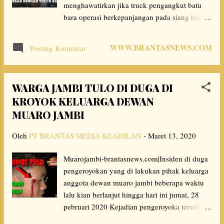
menghawatirkan jika truck pengangkut batu
a
bara operasi berkepanjangan pada siang hari
akan memacu terjadinya laka lantas. Sesuai
n
maklumat forkopinda propinsijambi tentang
WWW.BRANTASNEWS.COM
Posting Komentar
pengangkutan batu bara dalam provinsi jambi.
1 kepada semua pengusaha batu bara dan
masyarakat wajib mengetahui dan mentaati
WARGA JAMBI TULO DI DUGA DI
perda provinsi jambi no 13 tahun 2012 tentang
KROYOK KELUARGA DEWAN
pengaturan pengangkutan batu bara dalam
MUARO JAMBI
provinsi jambi dan peraturan gubernur nomor
18 tahun 2013 tentang tata cara pelaksanaan
Oleh
PT BRANTAS MEDIA KEADILAN
-
Maret 13, 2020
pengangkutan batu bara Sesuai pasal 8
Pengankutan batu bara dalam pasal 7 huruf a.
Muarojambi-brantasnews.com|Insiden di duga
Di laksanakan dengan pola sistem one way
pengeroyokan yang di lakukan pihak keluarga
dari simpang niam menuju lubuk kambing,
anggota dewan muaro jambi beberapa waktu
merlung mulai pukul 20.00 wib malam s/d
lalu kian berlanjut hingga hari ini jumat, 28
05.00 wib pagi. Tapi yg terlihat saat ini
pebruari 2020 Kejadian pengeroyoka tersebut
pengankutan batu bara yg melintas di
terjadi pada tanggal 16 pebruary 2020 di desa
kabupaten tanjung jabung barat jalan lintas